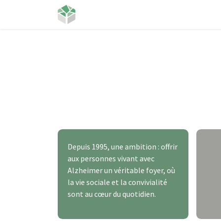
Se rendre au contenu
Accueil
Projet de vie
Jobs
Plu
Depuis 1995, une ambition : offrir
aux personnes vivant avec
Alzheimer un véritable foyer, où
la vie sociale et la convivialité
sont au cœur du quotidien.