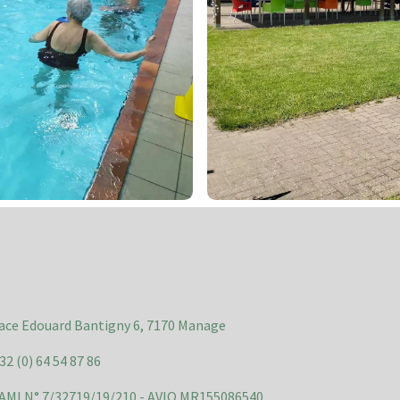
ace Edouard Bantigny 6, 7170 Manage
32 (0) 64 54 87 86
MI N° 7/32719/19/210 - AVIQ MR155086540