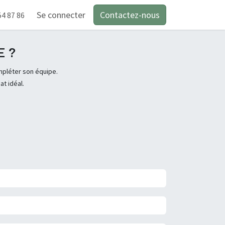
Se connecter
Contactez-nous
54 87 86
E ?
mpléter son équipe.
at idéal.