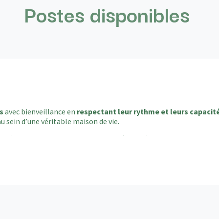
Postes disponibles
s
avec bienveillance en
respectant leur rythme et leurs capacit
u sein d’une véritable maison de vie.
ée sur l’application stricte des barèmes légaux IFIC 11+ (CP 330).
 la reprise de votre ancienneté, pour valoriser au mieux votre par