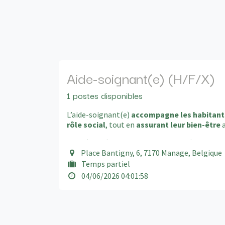
Aide-soignant(e) (H/F/X)
1 postes disponibles
L’aide-soignant(e)
accompagne les habitant
rôle social
, tout en
assurant leur bien-être
a
Une rémunération transparente et équitable bas
précision selon votre catégorie de fonction et
Place Bantigny, 6, 7170 Manage, Belgique
jour.
Temps partiel
04/06/2026 04:01:58