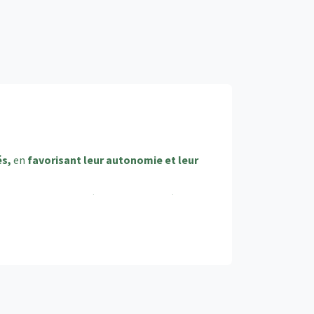
és,
en
favorisant leur autonomie et leur
 Votre salaire de départ sera calculé avec
cours auprès de nos
habitants
dès le premier