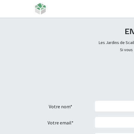
Se rendre au contenu
Accueil
Projet de vie
Jobs
Plu
EN
Les Jardins de Sca
Si vous
Votre nom*
Votre email*