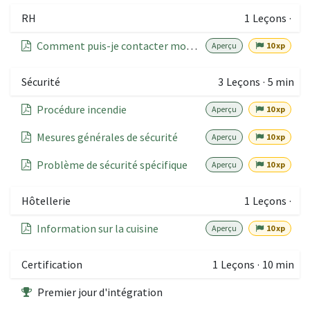
RH
1
Leçons
·
Comment puis-je contacter mon employeur ou mon responsable ?
Aperçu
10 xp
Sécurité
3
Leçons
·
5 min
Procédure incendie
Aperçu
10 xp
Mesures générales de sécurité
Aperçu
10 xp
Problème de sécurité spécifique
Aperçu
10 xp
Hôtellerie
1
Leçons
·
Information sur la cuisine
Aperçu
10 xp
Certification
1
Leçons
·
10 min
Premier jour d'intégration