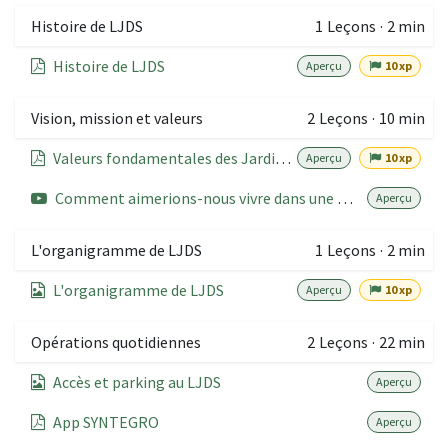
Histoire de LJDS
1
Leçons
·
2 min
Histoire de LJDS
Aperçu
10 xp
Vision, mission et valeurs
2
Leçons
·
10 min
Valeurs fondamentales des Jardins de Scailmont
Aperçu
10 xp
Comment aimerions-nous vivre dans une maison de repos (vie) ?
Aperçu
L'organigramme de LJDS
1
Leçons
·
2 min
L'organigramme de LJDS
Aperçu
10 xp
Opérations quotidiennes
2
Leçons
·
22 min
Accès et parking au LJDS
Aperçu
App SYNTEGRO
Aperçu